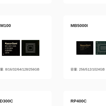
M100
MB5000I
量: 8/16/32/64/128/256GB
容量: 256/512/1024GB
D300C
RP400C