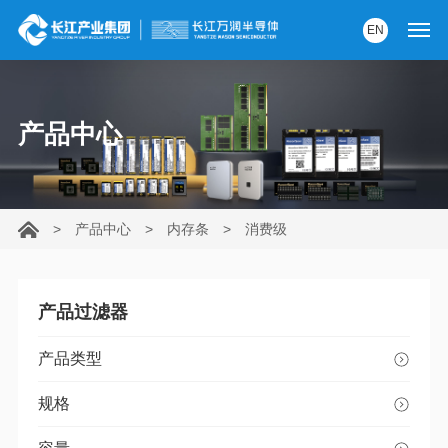
EN
首页
产品中心
产品中心
解决方案
>
产品中心
>
内存条
>
消费级
服务支持
资讯中心
产品过滤器
关于我们
产品类型
党建园地
规格
内部AI助手