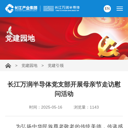
EN
首页
党建园地
产品中心
解决方案
>
党建园地
>
党建引领
服务支持
资讯中心
长江万润半导体党支部开展母亲节走访慰
问活动
关于我们
时间：2025-05-16
浏览量：1143
党建园地
内部AI助手
为弘扬中华民族尊老敬老的传统美德，传递感